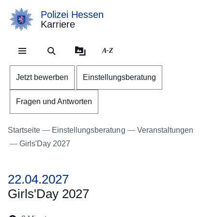
Polizei Hessen
Karriere
Direkt zum Kopf der Se
Direkt zum Inhalt
Direkt zum Fuß der Sei
A-Z
Jetzt bewerben
Einstellungsberatung
Fragen und Antworten
Startseite
Einstellungsberatung
Veranstaltungen
Girls'Day 2027
22.04.2027
Girls'Day 2027