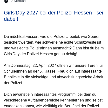
Lesedauer:
2 Minuten
Öffnet sich in einem neuen Fenster
Öffnet sich in einem neuen Fenster
Öffnet sich in einem neuen Fenste
Öffnet sich in einem neuen Fe
Öffnet sich in einem neu
Girls'Day 2027 bei der Polizei Hessen - sei
dabei!
Du möchtest wissen, wie die Polizei arbeitet, wie Spuren
gesichert werden, wie schwer eine echte Schutzweste ist
und was echte Polizistinnen ausmacht? Dann bist du beim
Girls'Day der Polizei Hessen genau richtig!
Am
Donnerstag, 22. April 2027
öffnen wir unsere Türen für
Schülerinnen ab der 5. Klasse. Freu dich auf interessante
Einblicke in die vielseitige und abwechslungsreiche Arbeit
der Polizei.
Dich erwartet ein interessantes Programm, bei dem du
verschiedene Aufgabenbereiche kennenlernen und selbst
entdecken kannst, wie vielfältig ein Beruf bei der Polizei