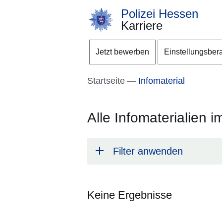
Polizei Hessen
Karriere
Direkt zum Kopf der S
Direkt zum Inhalt
Direkt zum Fuß der Se
Jetzt bewerben
Einstellungsber
Startseite
Infomaterial
Alle Infomaterialien i
Filter anwenden
Keine Ergebnisse