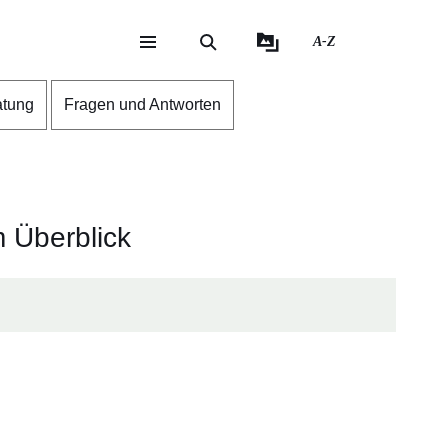
A-Z
eite
ite
atung
Fragen und Antworten
m Überblick