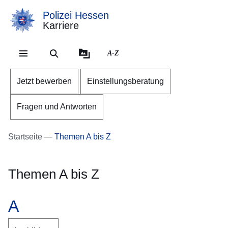
Polizei Hessen
Karriere
Direkt zum Kopf der Se
Direkt zum Inhalt
Direkt zum Fuß der Sei
A-Z
Jetzt bewerben
Einstellungsberatung
Fragen und Antworten
Startseite
Themen A bis Z
Themen A bis Z
A