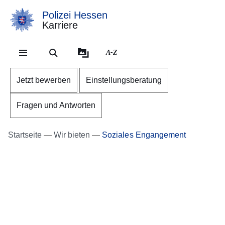
Polizei Hessen
Karriere
Direkt zum Kopf der Se
Direkt zum Inhalt
Direkt zum Fuß der Sei
A-Z
Jetzt bewerben
Einstellungsberatung
Fragen und Antworten
Startseite
Wir bieten
Soziales Engangement