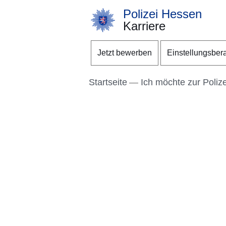
Polizei Hessen
Karriere
Direkt zum Kopf der S
Direkt zum Inhalt
Direkt zum Fuß der Se
Jetzt bewerben
Einstellungsber
Startseite
Ich möchte zur Polizei