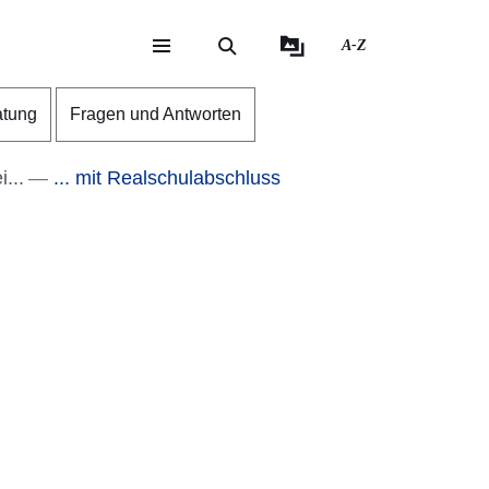
A-Z
eite
ite
atung
Fragen und Antworten
...
... mit Realschulabschluss