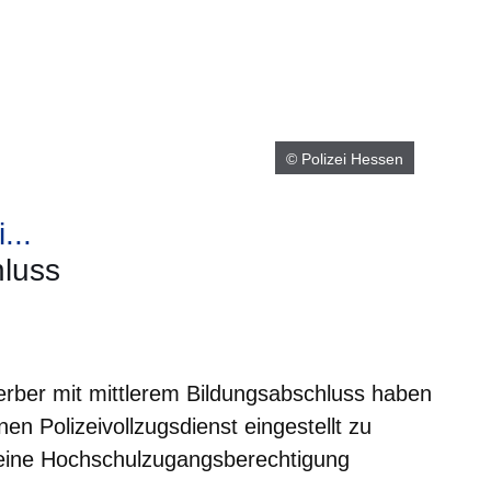
© Polizei Hessen
...
hluss
er
Fenster
euen Fenster
em neuen Fenster
ber mit mittlerem Bildungsabschluss haben
en Polizeivollzugsdienst eingestellt zu
eine Hochschulzugangsberechtigung