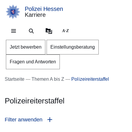
Polizei Hessen
Karriere
Direkt zum Kopf der Se
Direkt zum Inhalt
Direkt zum Fuß der Sei
A-Z
Jetzt bewerben
Einstellungsberatung
Fragen und Antworten
Startseite
Themen A bis Z
Polizeireiterstaffel
Polizeireiterstaffel
Filter anwenden